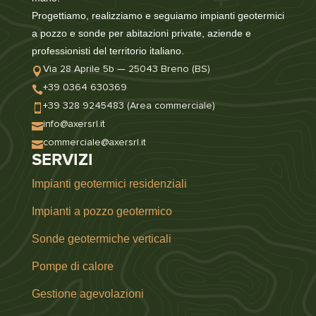
Progettiamo, realizziamo e seguiamo impianti geotermici
a pozzo e sonde per abitazioni private, aziende e
professionisti del territorio italiano.
Via 28 Aprile 5b — 25043 Breno (BS)

+39 0364 630369

+39 328 9245483 (Area commerciale)

info@axersrl.it

commerciale@axersrl.it

SERVIZI
Impianti geotermici residenziali
Impianti a pozzo geotermico
Sonde geotermiche verticali
Pompe di calore
Gestione agevolazioni