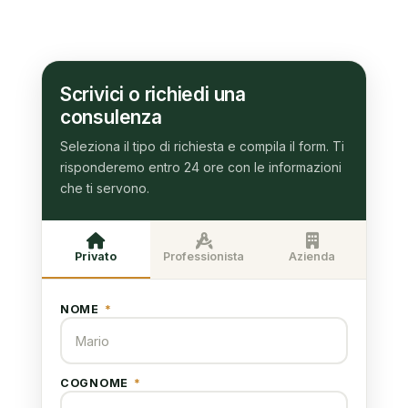
Scrivici o richiedi una
consulenza
Seleziona il tipo di richiesta e compila il form. Ti
risponderemo entro 24 ore con le informazioni
che ti servono.
Privato
Professionista
Azienda
NOME
*
COGNOME
*