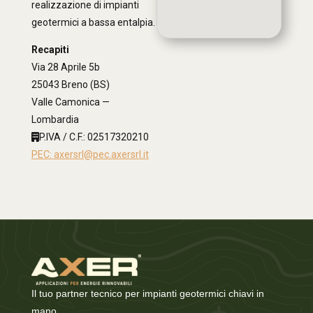
realizzazione di impianti
geotermici a bassa entalpia.
Recapiti
Via 28 Aprile 5b
25043 Breno (BS)
Valle Camonica —
Lombardia
P.IVA / C.F.: 02517320210
PEC:
axersrl@pec.axersrl.it
Il tuo partner tecnico per impianti geotermici chiavi in
mano.