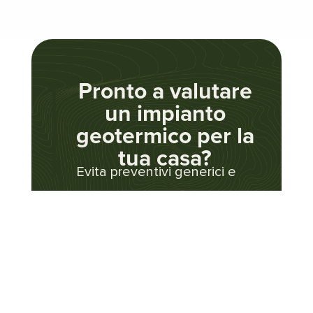
Pronto a valutare
un impianto
geotermico per la
tua casa?
Evita preventivi generici e
soluzioni standard. Parti da una
valutazione tecnica reale: AxER
analizza il tuo caso specifico e ti
dice concretamente cosa
aspettarti — tempi, tecnologia,