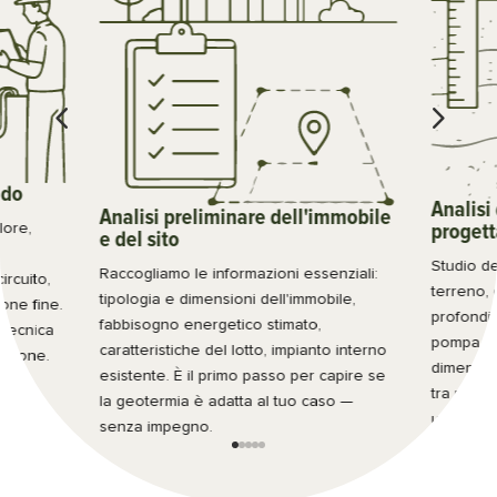
4
5
udo
Analisi
Analisi preliminare dell'immobile
lore,
proget
e del sito
Studio de
Raccogliamo le informazioni essenziali:
ircuito,
terreno, 
tipologia e dimensioni dell'immobile,
one fine.
profondit
fabbisogno energetico stimato,
tecnica
pompa di 
caratteristiche del lotto, impianto interno
azione.
dimensio
esistente. È il primo passo per capire se
tra un im
la geotermia è adatta al tuo caso —
uno sott
senza impegno.